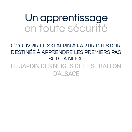
Un apprentissage
en toute sécurité
DÉCOUVRIR LE SKI ALPIN À PARTIR D’HISTOIRE
DESTINÉE À APPRENDRE LES PREMIERS PAS
SUR LA NEIGE
LE JARDIN DES NEIGES DE L'ESF BALLON
D'ALSACE
tire avantage d’un espace privé à proximité du
bureau, spécialement aménagé pour l’accueil des
enfants de 3 à 5 ans.
EN GROUPE DE 4 À 8 ÉLÈVES PAR
MONITEURS
les enfants évoluent entre les petits ponts, les figurines
accueillantes, les petits tremplins, les mini-bosses, la